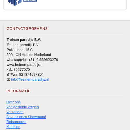
CONTACTGEGEVENS
Treinen-paradijs B.V.
Treinen-paradijs B.V
Pakketboot 15 C
3991 CH Houten Nederland
whatsapp/tel :+31 (0)639623276
www.treinen-paradijs.nl
kvk: 30277070
BTWnr: 821874597B01
📧
info@treinen-paradijs.nl
INFORMATIE
Over ons
Veelgestelde vragen
Verzenden
Bezoek onze Showroom!
Retourneren
Klachten