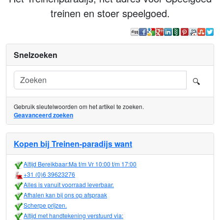
treinen en stoer speelgoed.
Snelzoeken
Zoeken in de winkel
🔍
Gebruik sleutelwoorden om het artikel te zoeken.
Geavanceerd zoeken
Kopen bij Treinen-paradijs want
Altijd Bereikbaar:Ma t/m Vr 10:00 t/m 17:00
+31 (0)6 39623276
Alles is vanuit voorraad leverbaar.
Afhalen kan bij ons op afspraak
Scherpe prijzen.
Altijd met handtekening verstuurd via: